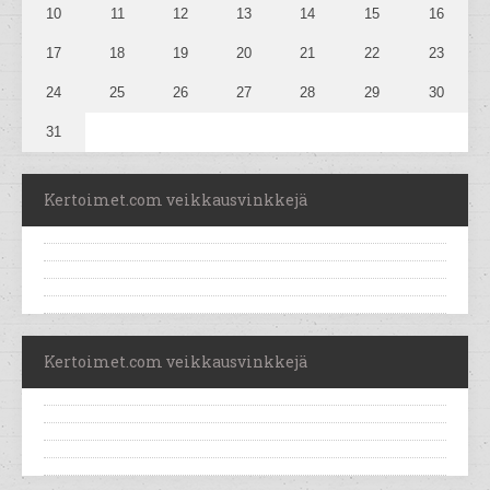
10
11
12
13
14
15
16
17
18
19
20
21
22
23
24
25
26
27
28
29
30
31
Kertoimet.com veikkausvinkkejä
Kertoimet.com veikkausvinkkejä