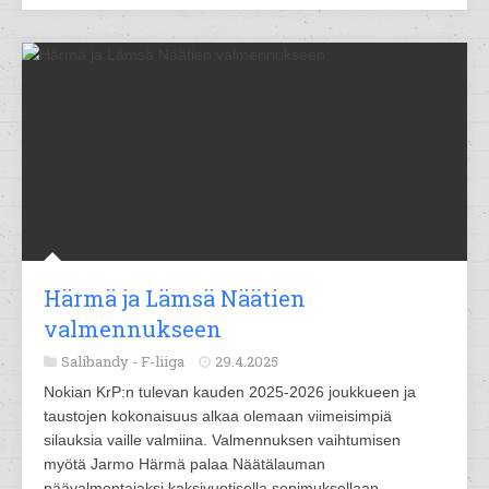
Härmä ja Lämsä Näätien
valmennukseen
Salibandy -
F-liiga
29.4.2025
Nokian KrP:n tulevan kauden 2025-2026 joukkueen ja
taustojen kokonaisuus alkaa olemaan viimeisimpiä
silauksia vaille valmiina. Valmennuksen vaihtumisen
myötä Jarmo Härmä palaa Näätälauman
päävalmentajaksi kaksivuotisella sopimuksellaan.