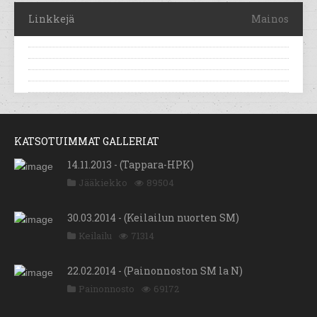
Linkkejä
Mainos
KATSOTUIMMAT GALLERIAT
14.11.2013 - (Tappara-HPK)
Jääkiekko
89504
30.03.2014 - (Keilailun nuorten SM)
Keilailu
71314
22.02.2014 - (Painonnoston SM la N)
Painonnosto
69172