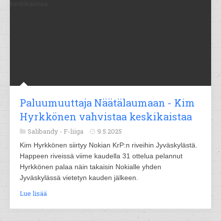
Paluumuuttaja Näätälaumaan - Kim
Hyrkkönen vahvistaa keskikaistaa
Salibandy -
F-liiga
9.5.2025
Kim Hyrkkönen siirtyy Nokian KrP:n riveihin Jyväskylästä.
Happeen riveissä viime kaudella 31 ottelua pelannut
Hyrkkönen palaa näin takaisin Nokialle yhden
Jyväskylässä vietetyn kauden jälkeen.
Lue lisää