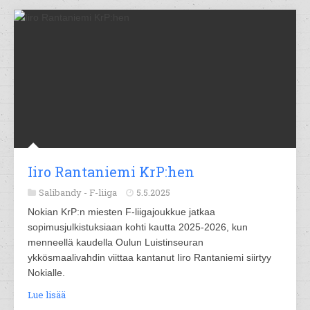
Iiro Rantaniemi KrP:hen
Salibandy -
F-liiga
5.5.2025
Nokian KrP:n miesten F-liigajoukkue jatkaa
sopimusjulkistuksiaan kohti kautta 2025-2026, kun
menneellä kaudella Oulun Luistinseuran
ykkösmaalivahdin viittaa kantanut Iiro Rantaniemi siirtyy
Nokialle.
Lue lisää