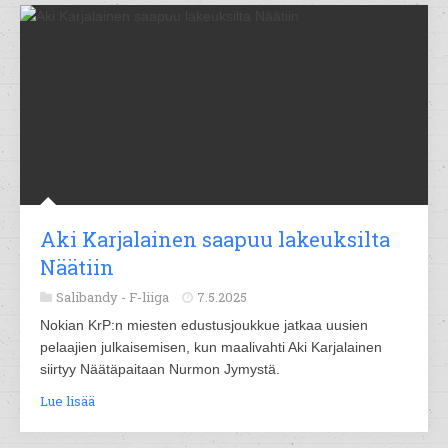
Aki Karjalainen saapuu lakeuksilta
Näätiin
Salibandy -
F-liiga
7.5.2025
Nokian KrP:n miesten edustusjoukkue jatkaa uusien
pelaajien julkaisemisen, kun maalivahti Aki Karjalainen
siirtyy Näätäpaitaan Nurmon Jymystä.
Lue lisää