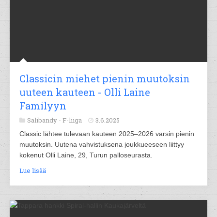
Classicin miehet pienin muutoksin
uuteen kauteen - Olli Laine
Familyyn
Salibandy -
F-liiga
3.6.2025
Classic lähtee tulevaan kauteen 2025–2026 varsin pienin
muutoksin. Uutena vahvistuksena joukkueeseen liittyy
kokenut Olli Laine, 29, Turun palloseurasta.
Lue lisää