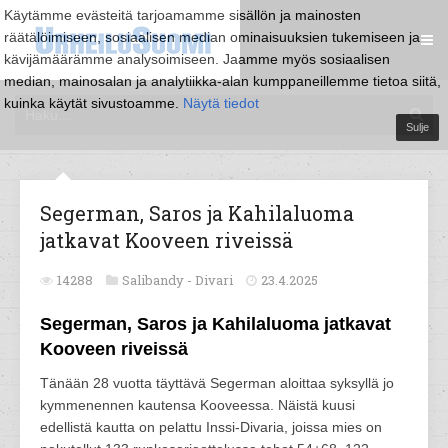
Käytämme evästeitä tarjoamamme sisällön ja mainosten
räätälöimiseen, sosiaalisen median ominaisuuksien tukemiseen ja
kävijämäärämme analysoimiseen. Jaamme myös sosiaalisen
median, mainosalan ja analytiikka-alan kumppaneillemme tietoa siitä,
kuinka käytät sivustoamme.
Näytä tiedot
Sulje
Segerman, Saros ja Kahilaluoma
jatkavat Kooveen riveissä
14288
Salibandy -
Divari
23.4.2025
Segerman, Saros ja Kahilaluoma jatkavat
Kooveen riveissä
Tänään 28 vuotta täyttävä Segerman aloittaa syksyllä jo
kymmenennen kautensa Kooveessa. Näistä kuusi
edellistä kautta on pelattu Inssi-Divaria, joissa mies on