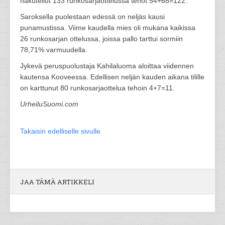
nakutellut 133 runkosarjaottelussa tehot 54+68=122.
Saroksella puolestaan edessä on neljäs kausi
punamustissa. Viime kaudella mies oli mukana kaikissa
26 runkosarjan ottelussa, joissa pallo tarttui sormiin
78,71% varmuudella.
Jykevä peruspuolustaja Kahilaluoma aloittaa viidennen
kautensa Kooveessa. Edellisen neljän kauden aikana tilille
on karttunut 80 runkosarjaottelua tehoin 4+7=11.
UrheiluSuomi.com
Takaisin edelliselle sivulle
JAA TÄMÄ ARTIKKELI