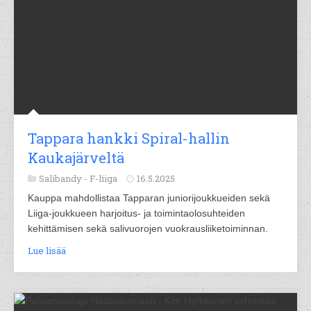
Tappara hankki Spiral-hallin
Kaukajärveltä
Salibandy -
F-liiga
16.5.2025
Kauppa mahdollistaa Tapparan juniorijoukkueiden sekä
Liiga-joukkueen harjoitus- ja toimintaolosuhteiden
kehittämisen sekä salivuorojen vuokrausliiketoiminnan.
Lue lisää