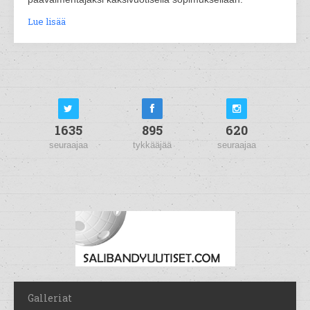
Lue lisää
1635
895
620
seuraajaa
tykkääjää
seuraajaa
Galleriat