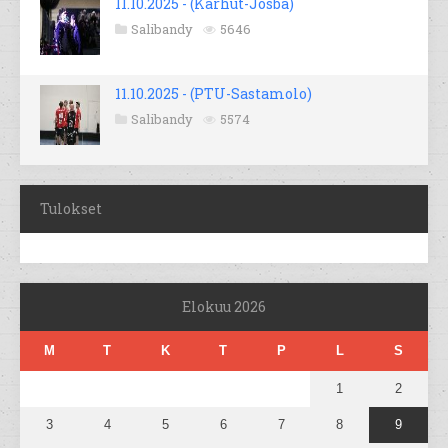
11.10.2025 - (Karhut-Josba)
Salibandy
5646
11.10.2025 - (PTU-Sastamolo)
Salibandy
5574
Tulokset
Elokuu 2026
M
T
K
T
P
L
S
1
2
3
4
5
6
7
8
9