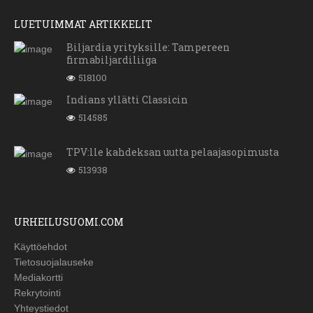
LUETUIMMAT ARTIKKELIT
Biljardia yrityksille: Tampereen
firmabiljardiliiga
518100
Indians yllätti Classicin
514585
TPV:lle kahdeksan uutta pelaajasopimusta
513938
URHEILUSUOMI.COM
Käyttöehdot
Tietosuojalauseke
Mediakortti
Rekrytointi
Yhteystiedot